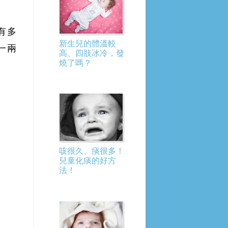
有多
新生兒的體溫較
一兩
高、四肢冰冷，發
燒了嗎？
咳很久、痰很多！
兒童化痰的好方
法！