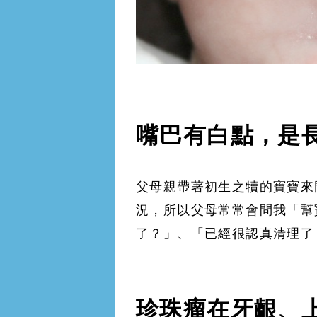
嘴巴有白點，是
父母親帶著初生之犢的寶寶來
況，所以父母常常會問我「幫
了？」、「已經很認真清理了
珍珠瘤在牙齦、