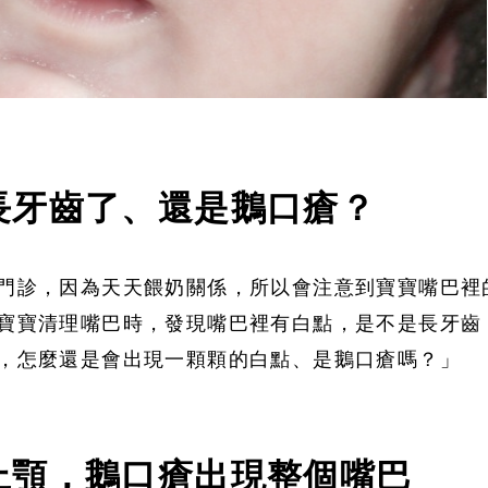
長牙齒了、還是鵝口瘡？
門診，因為天天餵奶關係，所以會注意到寶寶嘴巴裡
寶寶清理嘴巴時，發現嘴巴裡有白點，是不是長牙齒
，怎麼還是會出現一顆顆的白點、是鵝口瘡嗎？」
上顎，鵝口瘡出現整個嘴巴