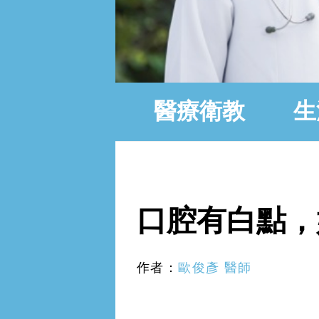
醫療衛教
生
2017年12月22日 星期五
口腔有白點，
作者：
歐俊彥 醫師