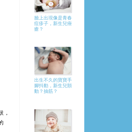
臉上出現像是青春
痘疹子，新生兒痤
瘡？
出生不久的寶寶手
腳抖動，新生兒顫
動？抽筋？
狀，
的