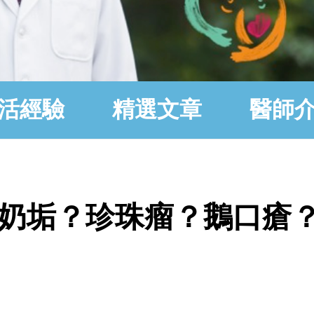
活經驗
精選文章
醫師
奶垢？珍珠瘤？鵝口瘡