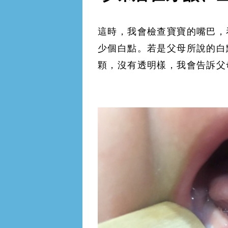
這時，我會檢查寶寶的嘴巴，
少個白點。若是父母所說的白
顆，沒有透明樣，我會告訴父