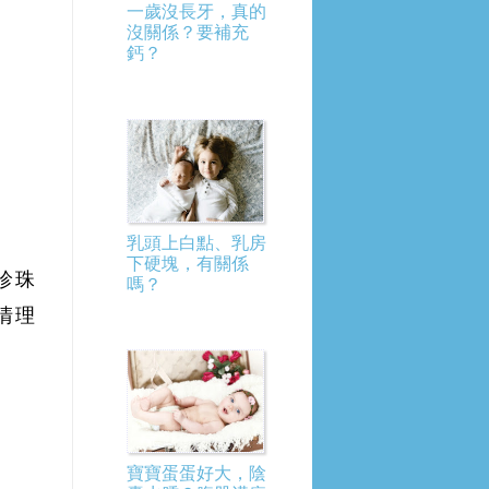
一歲沒長牙，真的
沒關係？要補充
鈣？
乳頭上白點、乳房
下硬塊，有關係
珍珠
嗎？
清理
寶寶蛋蛋好大，陰