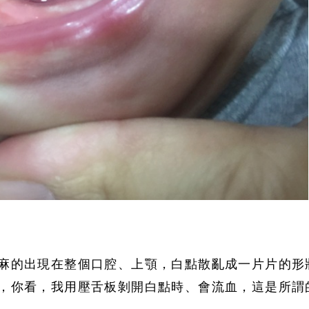
麻的出現在整個口腔、上顎，白點散亂成一片片的形
，你看，我用壓舌板剝開白點時、會流血，這是所謂