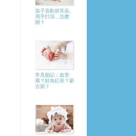
孩子喜歡抓耳朵、
用手打頭，怎麼
辦？
常見胎記：血管
瘤？鮭魚紅斑？蒙
古斑？