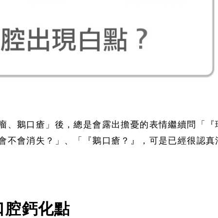
瘤、鵝口瘡」後，總是會露出擔憂的表情繼續問「『
會不會消失？」、「『鵝口瘡？』，可是已經很認真
口腔鈣化點