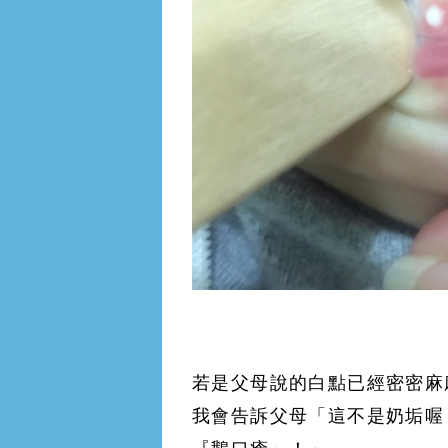
若是父母說的白點已經密密麻
我會告訴父母「這不是奶垢喔