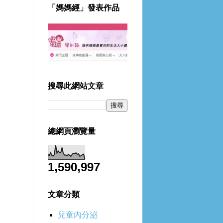
「媽媽經」發表作品
搜尋此網站文章
總網頁瀏覽量
1,590,997
文章分類
兒童內分泌