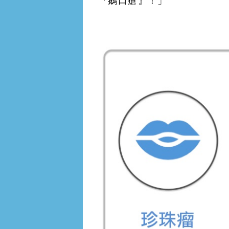
『鵝口瘡』！」