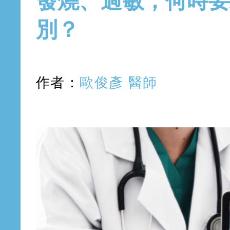
發燒、過敏，何時要
別？
作者：
歐俊彥 醫師