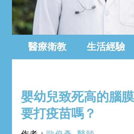
醫療衛教
生活經驗
2022年2月13日 星期日
嬰幼兒致死高的腦膜
要打疫苗嗎？
作者：
歐俊彥 醫師