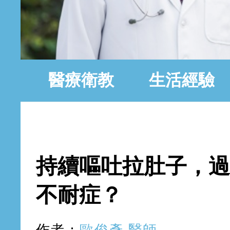
醫療衛教
生活經驗
2017年12月7日 星期四
持續嘔吐拉肚子，過
不耐症？
作者：
歐俊彥 醫師